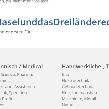
n, die nicht mehr loslässt.
#BaselunddasDreiländere
bmotor erster Güte
nnisch / Medical
Handwerkliche-, T
e Science, Pharma,
Bau
emie
Elektrotechnik
retärin, Assistentin
Gebäudetechnik
stik, Spedition
Holz, Innenausbau
-Profit
Maschinen, Metall
er
Natur